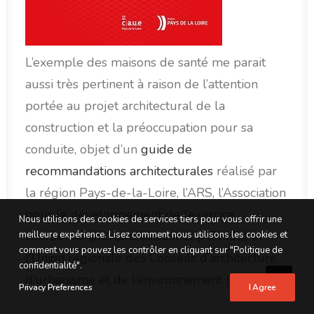
L’exemple des maisons de santé me parait
aussi très pertinent à raison de l’attention
portée au projet architectural de la
construction et la préoccupation pour sa
conduite, objet d’un
guide de
recommandations architecturales
réalisé par
la région Pays-de-la-Loire, l’ARS, l’Association
pour le développement de l’exercice
Nous utilisons des cookies de services tiers pour vous offrir une
coordonné pluriprofessionnel (APMSL) et
meilleure expérience. Lisez comment nous utilisons les cookies et
comment vous pouvez les contrôler en cliquant sur "Politique de
l’Union régionale des Conseils d’architecture,
confidentialité".
d’urbanisme et de l’environnement (CAUE).
Privacy Preferences
I Agree