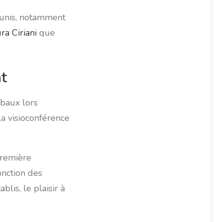
éunis, notamment
ra Ciriani
que
at
baux lors
la visioconférence
première
onction des
blis, le plaisir à