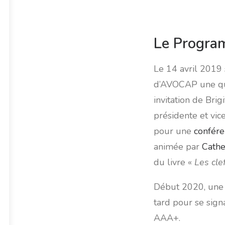
Le Progra
Le 14 avril 2019 
d’AVOCAP une qua
invitation de Bri
présidente et vi
pour une
confére
animée par
Cathe
du livre «
Les cle
Début 2020, une d
tard pour se sig
AAA+.