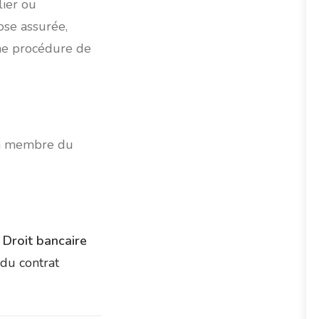
lier ou
ose assurée,
ne procédure de
ien membre du
 Droit bancaire
du contrat