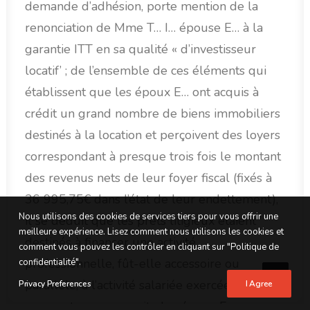
demande d’adhésion, porte mention de la
renonciation de Mme T… I… épouse E… à la
garantie ITT en sa qualité « d’investisseur
locatif’ ; de l’ensemble de ces éléments qui
établissent que les époux E… ont acquis à
crédit un grand nombre de biens immobiliers
destinés à la location et perçoivent des loyers
correspondant à presque trois fois le montant
des revenus nets de leur foyer fiscal (fixés à
36 995,75€ dans l’état de leur endettement),
Nous utilisons des cookies de services tiers pour vous offrir une
il se déduit que les prêts litigieux étaient
meilleure expérience. Lisez comment nous utilisons les cookies et
destinés à financer une activité
comment vous pouvez les contrôler en cliquant sur "Politique de
professionnelle, fût-elle accessoire ou
confidentialité".
parallèle, à l’activité salariée exercée par les
Privacy Preferences
I Agree
emprunteurs ; par suite les époux E… ne